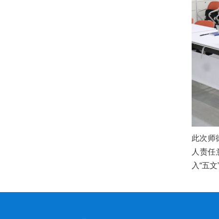
此次师
人责任
入“五