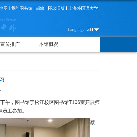
地图
我的图书馆
邮箱
怀念旧版
上海外国语大学
ZH
Language:
宣传推广
本馆概况
习
7
日下午，图书馆于松江校区图书馆T106室开展师
职员工参加。
蔡