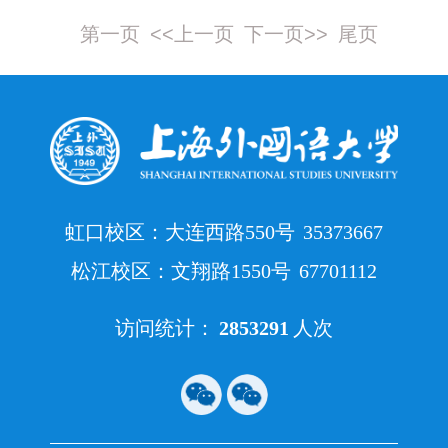
（还书、赔书、清缴欠费等）、毕业论文提
交可以现场联系一楼服务台工作人员办理。
第一页
<<上一页
下一页>>
尾页
如有不便之处，敬请理解配合！ 友情提醒：
闭馆期间同学可至如下教室自习:1号楼 ：
H1103、H1105、H12021204图书馆2026年5月
25日
虹口校区：大连西路550号
35373667
松江校区：文翔路1550号
67701112
访问统计：
2853291
人次