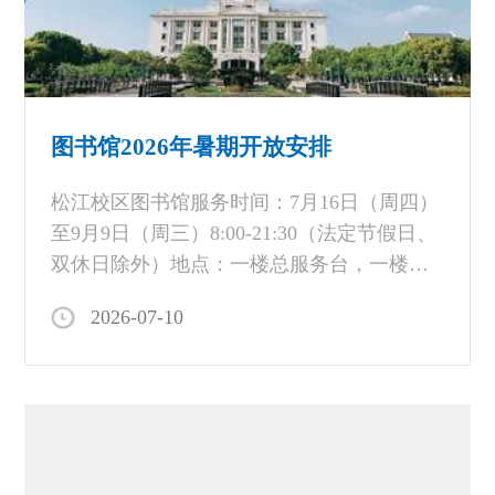
妥善保管自己的随身物品，贵重物品请随身
携带；7）严禁在馆内任何地方吸烟、用火；
8）未经许可，不得张贴、散发广告及其它宣
传品；8）不得在馆内给电脑和手机等移动通
信终端设备以外的电器充电。9）凡违反以上
图书馆2026年暑期开放安排
相关规定者，将视情节轻重处以口头警告、
通报所在院系（部门）、停止其入馆权与借
松江校区图书馆服务时间：7月16日（周四）
阅权两周至一学期等。10）图书馆提供借
至9月9日（周三）8:00-21:30（法定节假日、
书、到期、超期、委托、预约等服务的短信
双休日除外）地点：一楼总服务台，一楼
（注：短信提示可能发生延迟，详情请以“我
中、西自主学习阅览空间联系方式：021-
2026-07-10
的图书馆”所示日期为准）提醒，请读者确保
67701112备注：实行网上预约借书和现场预
本人在校园信息平台上注册的手机号码与实
约借书（当天12点之前预约，下午16:00取
际使用的相一致。
书；当天12点之后预约的，下一个工作日取
书）；暂停馆际互借、两地委托借书业务；
暂停研讨室、论文指导室、一键演播室、朗
读亭等空间使用；暂停自助还书箱服务；暂