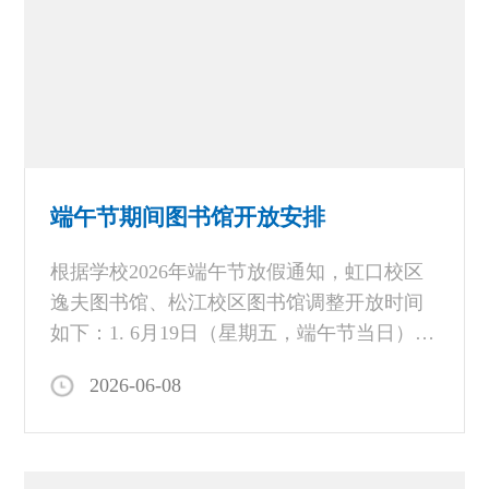
期间馆内有人员与设备进出，敬请谅解并配
合现场管理。3. 7月16日起进入暑期开放模式
（仅开放1楼学习空间）；7 月 23 日起3、
4、5 层阅览室将恢复正常开放（暑期预约借
书）。4. 闭馆期间同学如有需求也可至如下
教室自习: 1号楼H1103、H1105、H12021204
由此带来的不便，敬请谅解，谢谢。上海外
端午节期间图书馆开放安排
国语大学图书馆2026 年 7月 10 日
根据学校2026年端午节放假通知，虹口校区
逸夫图书馆、松江校区图书馆调整开放时间
如下：1. 6月19日（星期五，端午节当日）：
虹口校区逸夫图书馆、松江校区图书馆闭馆
2026-06-08
一天。2. 6月20日（星期六）、6月21日（星
期日）：两校区图书馆正常开放。特此通
知，请广大师生相互转告，谢谢。上海外国
语大学图书馆2026年6月1日