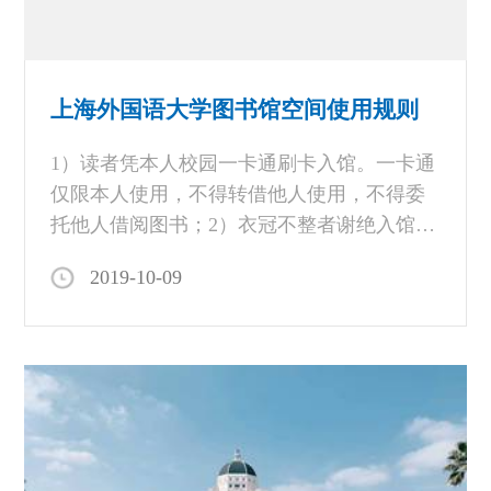
上海外国语大学图书馆空间使用规则
1）读者凭本人校园一卡通刷卡入馆。一卡通
仅限本人使用，不得转借他人使用，不得委
托他人借阅图书；2）衣冠不整者谢绝入馆；
3）请在馆内保持安静，手机调至静音模式，
2019-10-09
勿在阅览区域接听电话或视频聊天，如需收
看收听各类音视频请用耳机；4）保持馆内清
洁卫生，勿将食品带入阅览区和书库，有色
饮料禁入图书馆，食物可在规定休息区域食
用；5）自觉维护馆内秩序，不可随意挪动阅
览桌椅，不可占座，离开座位二十分钟视为
自动放弃，图书馆有权将占位书本移走；6）