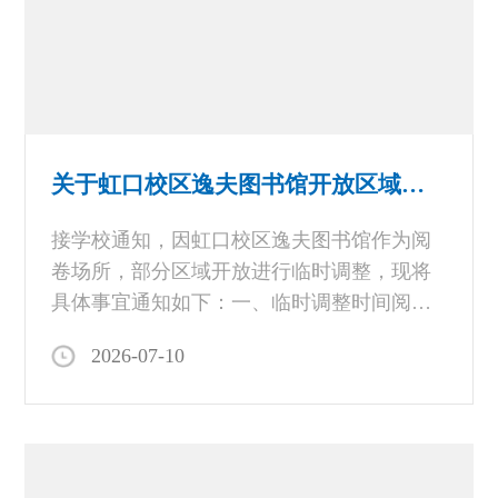
停图文咖吧、教师研习空间（图文公共服务
中心二楼）开放。虹口校区逸夫图书馆服务
时间：7月16日（周四）至9月9日（周三）
8:00-21:30（法定节假日、双休日除外）地
点：一楼总服务台，一楼自主学习空间联系
方式：021-35373667备注：实行网上预约借
关于虹口校区逸夫图书馆开放区域临时调整的通知
书和现场预约借书（当天12点之前预约，下
午16:00取书；当天12点之后预约的，下一个
接学校通知，因虹口校区逸夫图书馆作为阅
工作日取书）；暂停馆际互借、两地委托借
卷场所，部分区域开放进行临时调整，现将
书业务；暂停研讨室、会议室等空间使用。
具体事宜通知如下：一、临时调整时间阅卷
办事大厅线上服务预约借书读者在图书馆主
时间：2026 年 7 月 15 日 —7 月 22日二、临
2026-07-10
页查询书刊索书号、条码号、馆藏地、书刊
时管理区域虹口校区逸夫图书馆 3 层、4
状态等信息后，登录学校网上办事大厅
层、5 层封闭阅卷管理图书馆 1 层（学习共
（https://ehall.shisu.edu.cn/），
享空间）、2 层（报刊阅览室）照常开放三、
温馨提示1. 请师生们合理规划学习与借阅时
间，优先选择 1 层、2 层开放区域。2. 阅卷