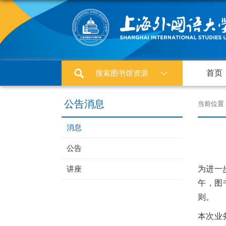
搜索图书馆资源
首页
公告消息
当前位置
消息
公告
讲座
为进一
午，图
则。
本次业