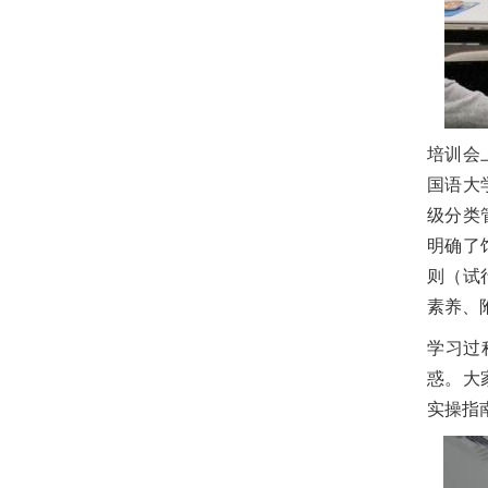
培训会
国语大
级分类
明确了
则（试
素养、
学习过
惑。大
实操指