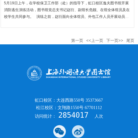
5月19日上午，在学校保卫工作部（处）的指导下，虹口校区逸夫图书馆开展
消防逃生演练活动，图书馆党总支书记赵衍、副馆长危靓、在馆全体馆员及在
校学生共同参与。 演练之前，赵衍面向全体馆员、外包工作人员开展动员，
明确演练流程、岗位职责与注意事项，要求全体人员高度重视、规范操作，确
保演练安全有序开展。 9点整...
第一页
<<上一页
下一页>>
尾页
虹口校区：大连西路550号 35373667
松江校区：文翔路1550号 67701112
2854017
访问统计：
人次