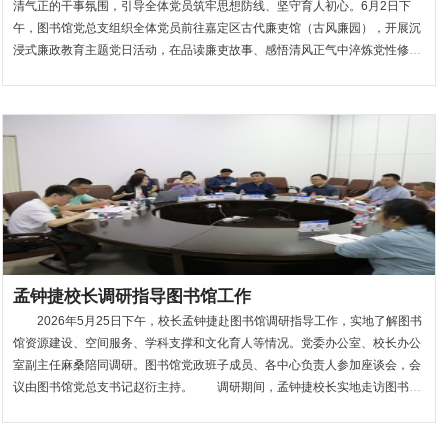
清气正的干事氛围，引导全体党员筑牢思想防线、坚守育人初心。6月2日下
午，图书馆党总支组织全体党员前往嘉定区古代廉吏馆（古风廉园），开展沉
浸式廉政教育主题党日活动，在品读廉吏故事、感悟清风正气中淬炼党性修
养、凝聚奋进力量。嘉定素有“教化嘉定”的深厚人文底蕴，崇文重廉、守正向
善的廉洁文化绵延千年。坐落于汇龙潭公园内的嘉定区古代廉吏馆，是...
孟钟捷校长调研指导图书馆工作
2026年5月25日下午，校长孟钟捷赴图书馆调研指导工作，实地了解图书
馆资源建设、空间服务、学科支撑和文化育人等情况。党委办公室、校长办公
室副主任麻桑陪同调研。图书馆党政班子成员、各中心负责人参加座谈会，会
议由图书馆党总支书记赵衍主持。 调研期间，孟钟捷校长实地走访图书馆
各楼层功能空间，察看师生在馆学习、服务设施使用、图书借阅和主题书展建
设等情况，详...