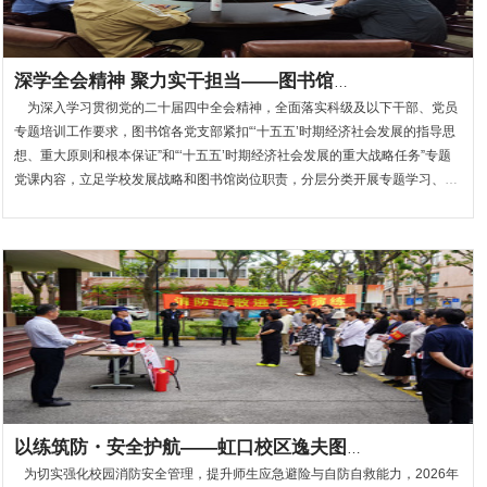
深学全会精神 聚力实干担当——图书馆各党支部扎实开展党的二十届...
为深入学习贯彻党的二十届四中全会精神，全面落实科级及以下干部、党员
专题培训工作要求，图书馆各党支部紧扣“‘十五五’时期经济社会发展的指导思
想、重大原则和根本保证”和“‘十五五’时期经济社会发展的重大战略任务”专题
党课内容，立足学校发展战略和图书馆岗位职责，分层分类开展专题学习、交
流研讨、联学共建等系列活动，推动理论学习与业务工作深度融合，切实把学
习成效转化为服务学校高质量发展的实际行...
以练筑防・安全护航——虹口校区逸夫图书馆消防逃生演练圆满完成
为切实强化校园消防安全管理，提升师生应急避险与自防自救能力，2026年