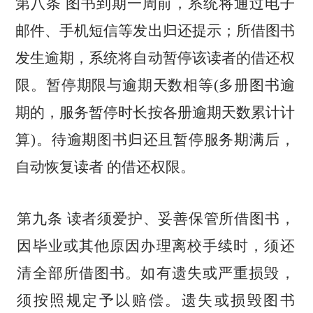
第八条 图书到期一周前，系统将通过电子
邮件、手机
短信等发出归
还提示；所借图书
发生逾期，系统将自动暂停该读者的借还权
限。暂
停期限与逾期天数相等
(多册图书逾
期的，服务暂停时长按各册逾期
天数累计计
算
)。待逾期图书归还且暂停服务期满后，
自动恢复读者
的借还权限。
第九条 读者须爱护、妥善保管所借图书，
因毕业或其他原因
办理离
校手续时，须还
清全部所借图书。如有遗失或严重损毁，
须按照
规定
予以赔偿。遗失或损毁图书