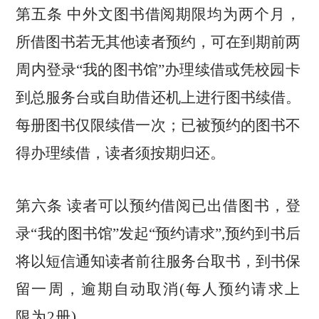
第五条 中外文图书借阅期限均为两个月，
所借图书若无其他读者预
约，可在到期前两
周内登录
“我的图书馆”办理续借或凭校园卡
到
总服务台或自助借还机上进行图书续借。
每册图书仅限续借一次；已
被预约的图书不
得办理续借，读者须按期归还。
第六条 读者可以预约借阅已出借图书，登
录
“我的图书馆”发起“预
约请求
”,预约到书后
将以短信通知读者前往服务台取书，到书保
留
一周，逾期自动取消
(每人预约请求上
限为2册)。