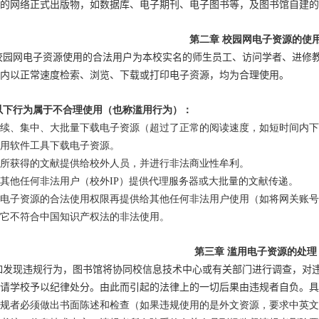
的网络正式出版物，如数据库、电子期刊、电子图书等，及图书馆自建的
第二章 校园网电子资源的使
校园网电子资源使用的合法用户为本校实名的师生员工、访问学者、进修
内以正常速度检索、浏览、下载或打印电子资源，均为合理使用。
以下行为属于不合理使用（也称滥用行为）：
续、集中、大批量下载电子资源（超过了正常的阅读速度，如短时间内下
用软件工具下载电子资源。
所获得的文献提供给校外人员，并进行非法商业性牟利。
其他任何非法用户（校外
IP
）提供代理服务器或大批量的文献传递。
电子资源的合法使用权限再提供给其他任何非法用户使用（如将网关账号
它不符合中国知识产权法的非法使用。
第三章 滥用电子资源的处理
如发现违规行为，图书馆将协同校信息技术中心或有关部门进行调查，对
请学校予以纪律处分。由此而引起的法律上的一切后果由违规者自负。具
规者必须做出书面陈述和检查（如果违规使用的是外文资源，要求中英文