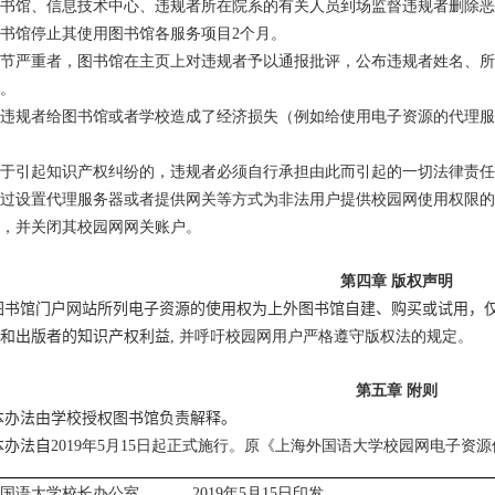
书馆、信息技术中心、违规者所在院系的有关人员到场监督违规者删除恶
书馆停止其使用图书馆各服务项目
2
个月。
节严重者，图书馆在主页上对违规者予以通报批评，公布违规者姓名、所
。
违规者给图书馆或者学校造成了经济损失（例如给使用电子资源的代理服
于引起知识产权纠纷的，违规者必须自行承担由此而引起的一切法律责任
过设置代理服务器或者提供网关等方式为非法用户提供校园网使用权限的
，并关闭其校园网网关账户。
第四章 版权声明
图书馆门户网站所列电子资源的使用权为上外图书馆自建、购买或试用，
和出版者的知识产权利益
,
并呼吁校园网用户严格遵守版权法的规定。
第五章 附则
本办法由学校授权图书馆负责解释。
本办法自
2019
年
5
月
15
日起正式施行。原《上海外国语大学校园网电子资源
外国语大学校长办公室
2019
年
5
月
15
日印发