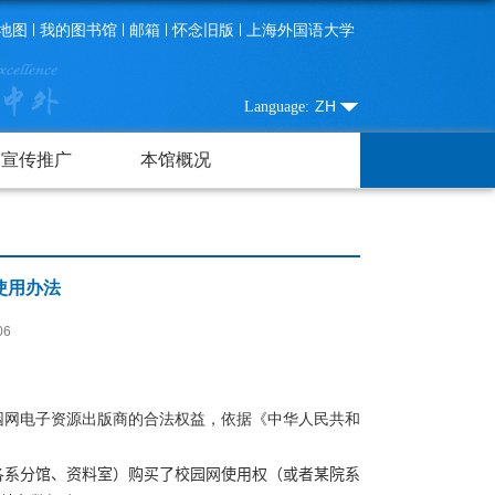
地图
我的图书馆
邮箱
怀念旧版
上海外国语大学
ZH
Language:
宣传推广
本馆概况
使用办法
06
园网电子资源出版商的合法权益，依据《中华人民共和
各系分馆、资料室）购买了校园网使用权（或者某院系