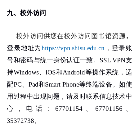
九、
校外访问
校外访问供您在校外访问图书馆资源，
登录地址为
https://vpn.shisu.edu.cn
，登录账
号和密码与统一身份认证一致。
SSL VPN
支
持
Windows
、
iOS
和
Android
等操作系统，适
配
PC
、
Pad
和
Smart Phone
等终端设备。如使
用过程中出现问题，请及时联系信息技术中
心，电话：
67701154
、
67701156
、
35372738
。