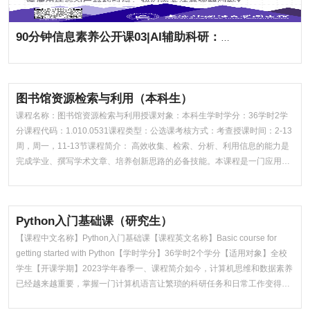
90分钟信息素养公开课03|AI辅助科研：SCOUPS AI&研知
图书馆资源检索与利用（本科生）
课程名称：图书馆资源检索与利用授课对象：本科生学时学分：36学时2学
分课程代码：1.010.0531课程类型：公选课考核方式：考查授课时间：2-13
周，周一，11-13节课程简介： 高效收集、检索、分析、利用信息的能力是
完成学业、撰写学术文章、培养创新思路的必备技能。本课程是一门应用类
课程，以实用性为原则，以信息检索一般流程为主线，以图书馆订购的丰富
电子资源为主要内容，介绍不同类型学术资源的特点与检利用方法，指导学
生更...
Python入门基础课（研究生）
【课程中文名称】Python入门基础课【课程英文名称】Basic course for
getting started with Python【学时学分】36学时2个学分【适用对象】全校
学生【开课学期】2023学年春季一、课程简介如今，计算机思维和数据素养
已经越来越重要，掌握一门计算机语言让繁琐的科研任务和日常工作变得事
半功倍。Python语言作为面向对象编程的一门新兴计算机语言，以其入门简