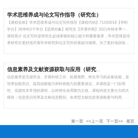
单、功能丰富的特性火遍网络。本课程是面向Python语言的入门性课程，为
计...
学术思维养成与论文写作指导（研究生）
【课程名称】学术思维养成与论文写作指导【课程代码】71293018【学时
学分】36学时2个学分【适用对象】研究生【开课学期】2021年秋冬季一、
课程简介 论文写作是研究生必须掌握的核心能力和重要素养，学术思维是培
养研究生更好地开展学术研究和论文写作的基础与保障。为了更好地训练研
究生的学术思维，养成其科学的学术研究能力和提升其专业的论文写作水
平，特开设本课程。 《学术思维养成与论文写作指导》课程通过理论讲授和
实践...
信息素养及文献资源获取与应用（研究生）
信息素养是完成学业、开展科研工作、拓展视野、终生学习的必备技能，是
培养创新意识、提高创新能力和科研能力的重要保证。本课程是一门应用
性、实践性非常强的课程，以科研生命周期为主线，课程内容主要分为四大
模块：信息意识培养及文献信息甄别、各类型文献信息资源检索与利用、文
献和数据管理分析工具、综述撰写与论文投稿指南。课程内容基于文献信息
资源的检索与利用但又不局限于此，对于科研数据的获取和利用也有所涉
猎，重点...
第一页
<<上一页
下一页>>
尾页