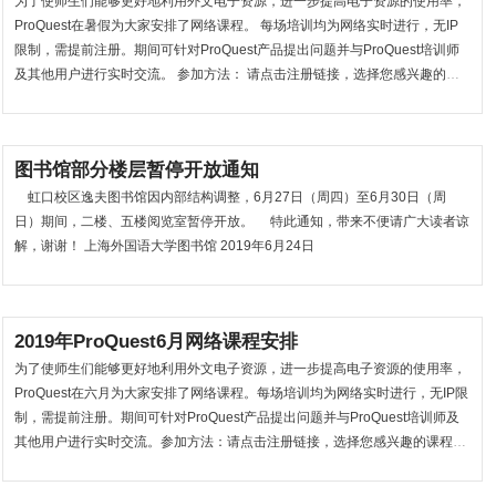
为了使师生们能够更好地利用外文电子资源，进一步提高电子资源的使用率，
ProQuest在暑假为大家安排了网络课程。 每场培训均为网络实时进行，无IP
限制，需提前注册。期间可针对ProQuest产品提出问题并与ProQuest培训师
及其他用户进行实时交流。 参加方法： 请点击注册链接，选择您感兴趣的课
程注册，并通过发送至注册邮箱中的课程链接登录上课。 2019年暑假网络培
训课程安排： 日期 北京时间 ...
图书馆部分楼层暂停开放通知
虹口校区逸夫图书馆因内部结构调整，6月27日（周四）至6月30日（周
日）期间，二楼、五楼阅览室暂停开放。 特此通知，带来不便请广大读者谅
解，谢谢！ 上海外国语大学图书馆 2019年6月24日
2019年ProQuest6月网络课程安排
为了使师生们能够更好地利用外文电子资源，进一步提高电子资源的使用率，
ProQuest在六月为大家安排了网络课程。每场培训均为网络实时进行，无IP限
制，需提前注册。期间可针对ProQuest产品提出问题并与ProQuest培训师及
其他用户进行实时交流。参加方法：请点击注册链接，选择您感兴趣的课程注
册，并通过发送至注册邮箱中的课程链接登录上课。2019年六月网络培训课
程安排：日期北京时间讲座主题主要涉及产品6/315:00-15:30利用DNSA获...